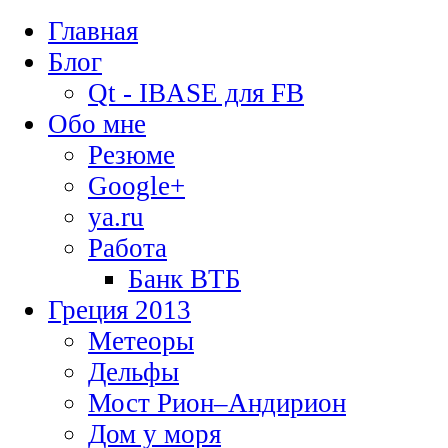
Главная
Блог
Qt - IBASE для FB
Обо мне
Резюме
Google+
ya.ru
Работа
Банк ВТБ
Греция 2013
Метеоры
Дельфы
Мост Рион–Андирион
Дом у моря